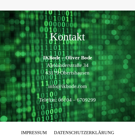
Kontakt
IKBode – Oliver Bode
Alexanderstraße 34
63179 Obertshausen
info@ikbode.com
Telefon: 06104 – 6709299
IMPRESSUM
DATENSCHUTZERKLÄRUNG